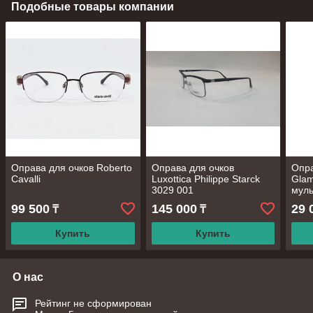
Подобные товары компании
Оправа для очков Roberto
Оправа для очков
Опра
Cavalli
Luxottica Philippe Starck
Gla
3029 001
муль
99 500
145 000
29 
₸
₸
Купить
Купить
О нас
Рейтинг не сформирован