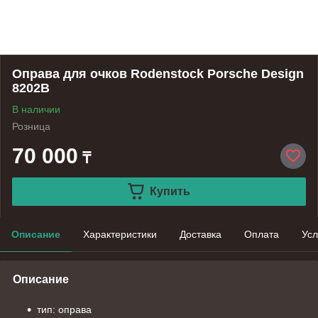
Оправа для очков Rodenstock Porsche Design
8202B
В наличии
Розница
70 000
₸
Купить
Описание
Характеристики
Доставка
Оплата
Усл
Описание
тип: оправа