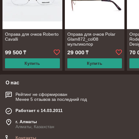
Оправа для очков Roberto
Оправа для очков Polar
Опра
Cavalli
Glam872_col08
Rode
мультиколор
Desi
99 500
29 000
70 
₸
₸
Купить
Купить
О нас
Рейтинг не сформирован
Менее 5 отзывов за последний год
Работает с 14.03.2011
г. Алматы
Алматы, Казахстан
Контакты