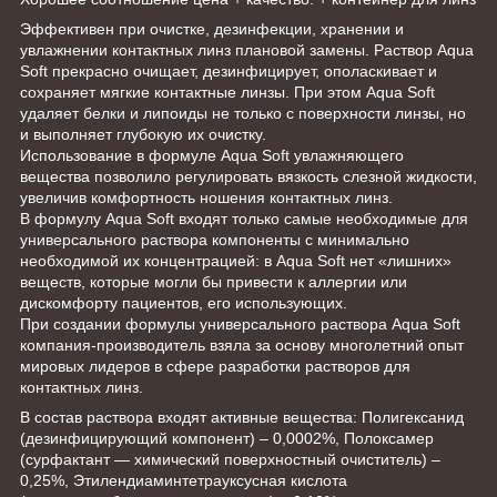
Эффективен при очистке, дезинфекции, хранении и
увлажнении контактных линз плановой замены. Раствор Aqua
Soft прекрасно очищает, дезинфицирует, ополаскивает и
сохраняет мягкие контактные линзы. При этом Aqua Soft
удаляет белки и липоиды не только с поверхности линзы, но
и выполняет глубокую их очистку.
Использование в формуле Aqua Soft увлажняющего
вещества позволило регулировать вязкость слезной жидкости,
увеличив комфортность ношения контактных линз.
В формулу Aqua Soft входят только самые необходимые для
универсального раствора компоненты с минимально
необходимой их концентрацией: в Aqua Soft нет «лишних»
веществ, которые могли бы привести к аллергии или
дискомфорту пациентов, его использующих.
При создании формулы универсального раствора Aqua Soft
компания-производитель взяла за основу многолетний опыт
мировых лидеров в сфере разработки растворов для
контактных линз.
В состав раствора входят активные вещества: Полигексанид
(дезинфицирующий компонент) – 0,0002%, Полоксамер
(сурфактант — химический поверхностный очиститель) –
0,25%, Этилендиаминтетрауксусная кислота