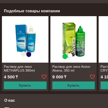
Подобные товары компании
Раствор для линз
Раствор для линз Avizor
Раст
METHAPLUS 380ml
Alvera, 350 ml
CRY
4 500
9 000
4 1
₸
₸
Купить
Купить
О нас