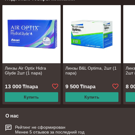
Линзы Air Optix Hidra
Линзы B&L Optima, 2шт (1
Линз
Glyde 2шт (1 пара)
пара)
2шт 
13 000
9 500
8 0
₸/пара
₸/пара
Купить
Купить
О нас
Рейтинг не сформирован
Менее 5 отзывов за последний год