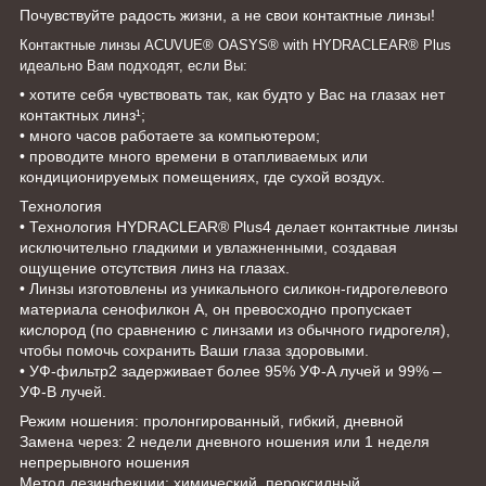
Почувствуйте радость жизни, а не свои контактные линзы!
Контактные линзы ACUVUE® OASYS® with HYDRACLEAR® Plus
идеально Вам подходят, если Вы:
• хотите себя чувствовать так, как будто у Вас на глазах нет
контактных линз¹;
• много часов работаете за компьютером;
• проводите много времени в отапливаемых или
кондиционируемых помещениях, где сухой воздух.
Технология
• Технология HYDRACLEAR® Plus4 делает контактные линзы
исключительно гладкими и увлажненными, создавая
ощущение отсутствия линз на глазах.
• Линзы изготовлены из уникального силикон-гидрогелевого
материала сенофилкон А, он превосходно пропускает
кислород (по сравнению с линзами из обычного гидрогеля),
чтобы помочь сохранить Ваши глаза здоровыми.
• УФ-фильтр2 задерживает более 95% УФ-A лучей и 99% –
УФ-В лучей.
Режим ношения: пролонгированный, гибкий, дневной
Замена через: 2 недели дневного ношения или 1 неделя
непрерывного ношения
Метод дезинфекции: химический, пероксидный