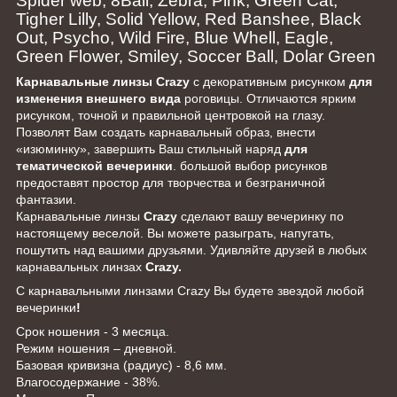
Spider web, 8Ball, Zebra, Pink, Green Cat,
Tigher Lilly, Solid Yellow, Red Banshee, Black
Out, Psycho, Wild Fire, Blue Whell, Eagle,
Green Flower, Smiley, Soccer Ball, Dolar Green
Карнавальные линзы
Crazy
с декоративным рисунком
для
изменения внешнего вида
роговицы. Отличаются ярким
рисунком, точной и правильной центровкой на глазу.
Позволят Вам создать карнавальный образ, внести
«изюминку», завершить Ваш стильный наряд
для
тематической вечеринки
. большой выбор рисунков
предоставят простор для творчества и безграничной
фантазии.
Карнавальные линзы
Crazy
сделают вашу вечеринку по
настоящему веселой. Вы можете разыграть, напугать,
пошутить над вашими друзьями.
Удивляйте друзей в любых
карнавальных линзах
Crazy.
С карнавальными линзами Crazy Вы будете звездой любой
вечеринки
!
Срок ношения - 3 месяца.
Режим ношения – дневной.
Базовая кривизна (радиус) - 8,6 мм.
Влагосодержание - 38%.