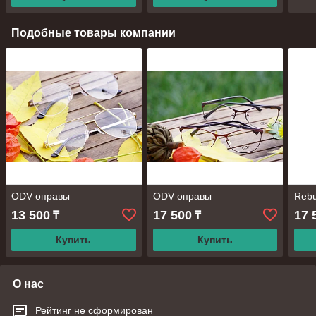
Подобные товары компании
ODV оправы
ODV оправы
Reb
13 500
17 500
17 
₸
₸
Купить
Купить
О нас
Рейтинг не сформирован