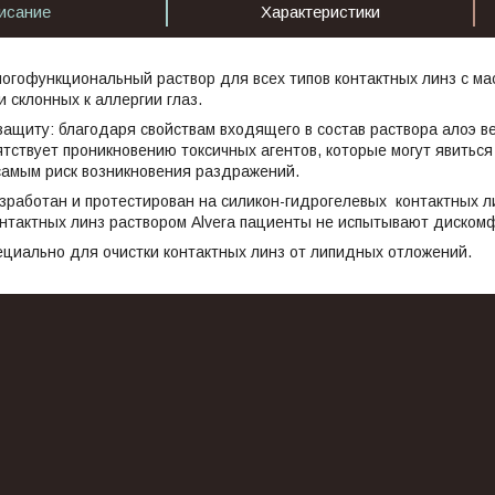
исание
Характеристики
 многофункциональный раствор для всех типов контактных линз с 
и склонных к аллергии глаз.
защиту: благодаря свойствам входящего в состав раствора алоэ в
ятствует проникновению токсичных агентов, которые могут явитьс
самым риск возникновения раздражений.
зработан и протестирован на силикон-гидрогелевых контактных л
онтактных линз раствором Alvera пациенты не испытывают диском
ециально для очистки контактных линз от липидных отложений.