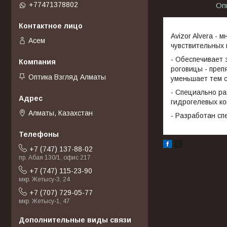
+77471378802
Оп
Avizor Alvera -
Асем
чувствительных 
- Обеспечивает 
роговицы - преп
Оптика Взгляд Алматы
уменьшает тем 
- Специально ра
гидрогелевых к
Алматы, Казахстан
- Разработан сп
+7 (747) 137-88-02
пр. Абая 130/1, офис 217
+7 (747) 115-23-90
мкр. Жетысу-3, 24
+7 (707) 729-05-77
мкр. Жетысу-1, 47