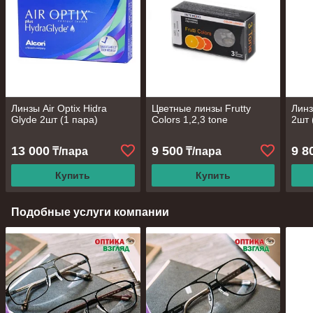
Линзы Air Optix Hidra
Цветные линзы Frutty
Лин
Glyde 2шт (1 пара)
Colors 1,2,3 tone
2шт 
13 000
9 500
9 8
₸/пара
₸/пара
Купить
Купить
Подобные услуги компании