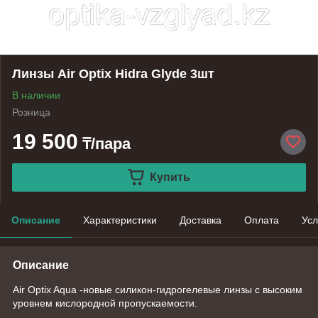
Линзы Air Optix Hidra Glyde 3шт
В наличии
Розница
19 500
₸/пара
Купить
Описание
Характеристики
Доставка
Оплата
Усл
Описание
Air Optix Aqua -новые силикон-гидрогелевые линзы с высоким
уровнем кислородной пропускаемости.