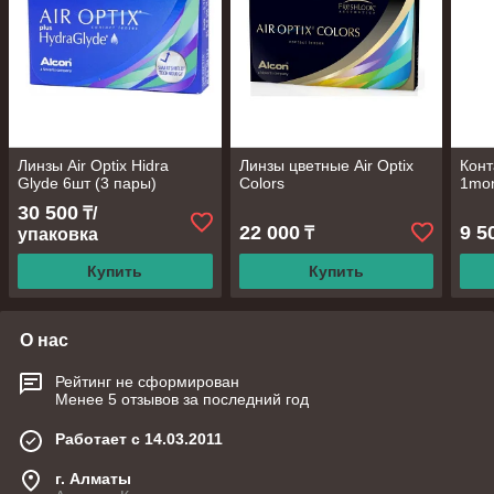
Линзы Air Optix Hidra
Линзы цветные Air Optix
Конт
Glyde 6шт (3 пары)
Colors
1mon
30 500
₸/
22 000
9 5
₸
упаковка
Купить
Купить
О нас
Рейтинг не сформирован
Менее 5 отзывов за последний год
Работает с 14.03.2011
г. Алматы