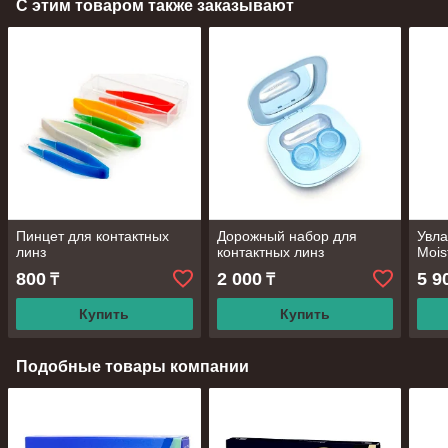
С этим товаром также заказывают
Пинцет для контактных
Дорожный набор для
Увл
линз
контактных линз
Mois
800
2 000
5 9
₸
₸
Купить
Купить
Подобные товары компании