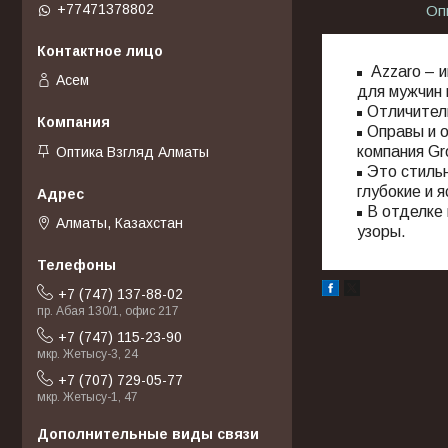
+77471378802
Оп
Azzaro – и
Асем
для мужчин 
Отличител
Оправы и о
компания Gros
Оптика Взгляд Алматы
Это стиль
глубокие и 
В отделке
Алматы, Казахстан
узоры.
+7 (747) 137-88-02
пр. Абая 130/1, офис 217
+7 (747) 115-23-90
мкр. Жетысу-3, 24
+7 (707) 729-05-77
мкр. Жетысу-1, 47