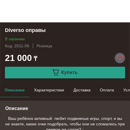
Diverso оправы
В наличии
Код: 2011-06
Розница
21 000
₸
Купить
Описание
Характеристики
Доставка
Оплата
Усл
Описание
Ваш ребёнок активный: любит подвижные игры, спорт, и вы
не знаете, какие очки подобрать, чтобы они не сломались при
первом же ударе? -