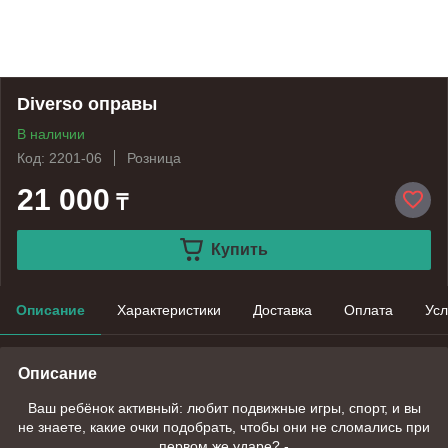
Diverso оправы
В наличии
Код: 2201-06
Розница
21 000
₸
Купить
Описание
Характеристики
Доставка
Оплата
Усл
Описание
Ваш ребёнок активный: любит подвижные игры, спорт, и вы
не знаете, какие очки подобрать, чтобы они не сломались при
первом же ударе? -